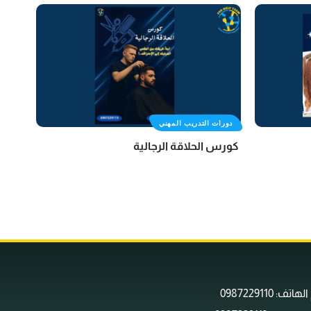
دورات التدريب المهني
كورس الحلاقة الرجالية
اتف: 0987229110