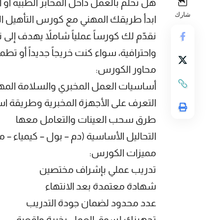
هل تحلم بالعمل داخل المخابر الطبية أو ا
شارك
ابدأ طريقك المهني مع كورس التأهيل ال
نقدّم لك كورساً عملياً شاملاً يهدف إلى
واحترافية، سواء كنت خريجاً جديداً أو تط
محاور الكورس:
أساسيات العمل المخبري والسلامة المه
التعرف على الأجهزة المخبرية وطريقة ا
طرق سحب العينات والتعامل معها
التحاليل الأساسية (دم – بول – كيمياء – 
مميزات الكورس:
تدريب عملي بإشراف مختصين
شهادة معتمدة بعد الانتهاء
عدد محدود لضمان جودة التدريب
تجهيزك لسوق العمل بخبرة واقعية