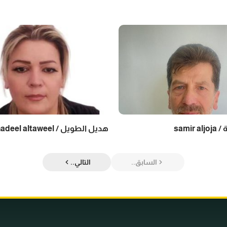
samir
هديل الطويل / hadeel altaweel
السابق..
التالي..