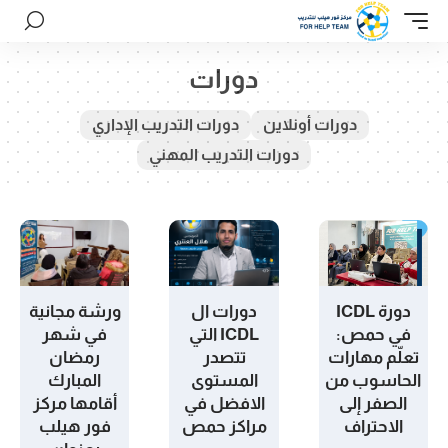
دورات
دورات أونلاين
دورات التدريب الإداري
دورات التدريب المهني
دورة ICDL
دورات ال
ورشة مجانية
في حمص:
ICDL التي
في شهر
تعلّم مهارات
تتصدر
رمضان
الحاسوب من
المستوى
المبارك
الصفر إلى
الافضل في
أقامها مركز
الاحتراف
مراكز حمص
فور هيلب