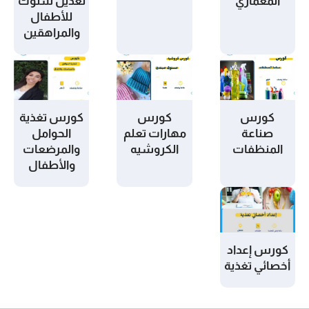
المعماري
تعديل سلوك
للأطفال
والمراهقين
كورس
كورس
كورس تغذية
صناعة
مهارات تعلم
الحوامل
المنظفات
الكروشيه
والمرضعات
والأطفال
كورس إعداد
أخصائي تغذية