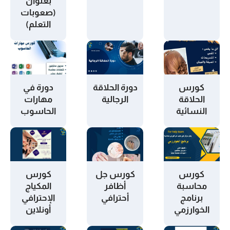
بعنوان
(صعوبات
التعلم)
كورس
دورة الحلاقة
دورة في
الحلاقة
الرجالية
مهارات
النسائية
الحاسوب
كورس
كورس جل
كورس
محاسبة
أظافر
المكياج
برنامج
أحترافي
الإحترافي
الخوارزمي
أونلاين