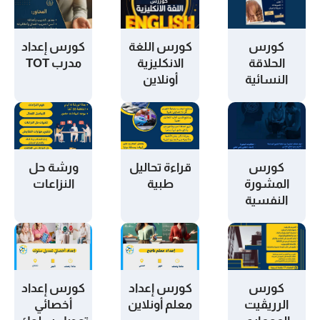
كورس
كورس اللغة
كورس إعداد
الحلاقة
الانكليزية
مدرب TOT
النسائية
أونلاين
كورس
قراءة تحاليل
ورشة حل
المشورة
طبية
النزاعات
النفسية
كورس
كورس إعداد
كورس إعداد
الرريڤيت
معلم أونلاين
أخصائي