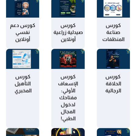
كورس
كورس
كورس دعم
صناعة
صيدلية زراعية
نفسي
المنظفات
أونلاين
أونلاين
كورس
كورس
كورس
الحلاقة
الإسعاف
التأهيل
الرجالية
الأولي:
المخبري
مفتاحك
لدخول
المجال
الطبي!