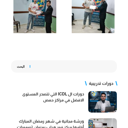
البحث
دورات تدريبية
دورات ال ICDL التي تتصدر المستوى
الافضل في مراكز حمص
ورشة مجانية في شهر رمضان المبارك
أقامها مركز فور هيلب بعنوان (صعوبات