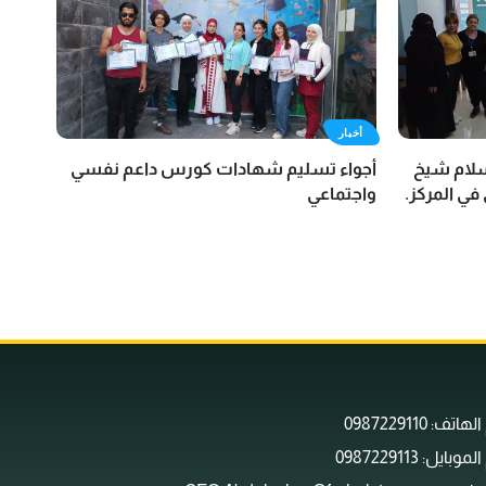
أخبار
لسلام شيخ
أجواء تسليم شهادات كورس داعم نفسي
في المركز.
واجتماعي
اتف: 0987229110
وبايل: 0987229113