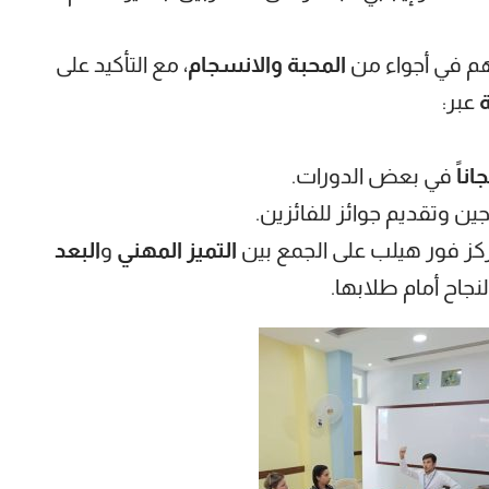
تهم في أجواء من
المحبة والانسجام
، مع التأكيد على
ة
عبر:
ناً
في بعض الدورات.
ين وتقديم جوائز للفائزين.
ز فور هيلب على الجمع بين
التميز المهني
و
البعد
لنجاح أمام طلابها.