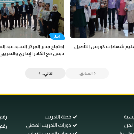
أخبار
سليم شهادات كورس التأهيل
اجتماع مدير المركز السيد عبد ا
دبس مع الكادر الإداري والتدريبي 
السابق..
التالي..
يسية
خطة التدريب
رقم اله
نحن
دورات التدريب المهني
رقم الم
صال بنا
دورات التدريب الإداري