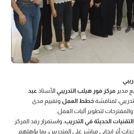
ريبي
مع مدير
مركز فور هيلب التدريبي
الأستاذ
عبد
لتدريبي، لمناقشة
خطط العمل
وتقييم مدى
 والمقترحات لتطوير آليات العمل.
قنيات الحديثة في التدريب
، واستمرار رفد المركز
إحداث أثر إيجابي مباشر على المتدربين، بما يؤهلهم