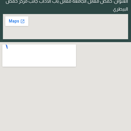
لعنوان: حمص مقابل الجامعة مقابل باب الاداب جانب مركز حمص
لبيطري